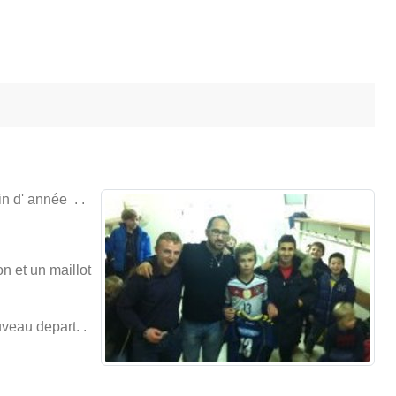
n d' année . .
on et un maillot
veau depart. .