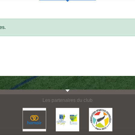
es.
Les partenaires du club