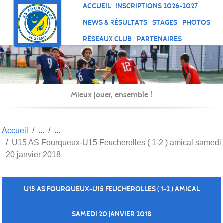
Panneau de gestion des cookies
ACCUEIL
INSCRIPTIONS 2026-2027
NEWS & RÉSULTATS
STAGES
PHOTOS
RÉSEAUX CLUB
PARTENAIRES
Mieux jouer, ensemble !
Accueil
U15 AS Fourqueux-U15 Feucherolles ( 1-2 ) amical samedi
20 janvier 2018
U15 AS FOURQUEUX-U15 FEUCHEROLLES ( 1-2 ) AMICAL
SAMEDI 20 JANVIER 2018
Publié le
20 janv. 2018
par Christophe DRAGHI