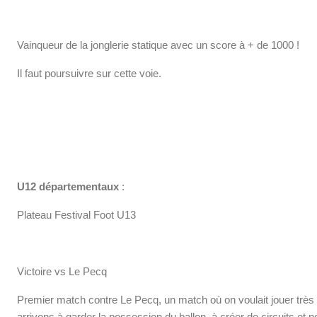
Vainqueur de la jonglerie statique avec un score à + de 1000
!
Il faut poursuivre sur cette voie.
U12 départementaux
:
Plateau Festival Foot U13
Victoire vs Le Pecq
Premier match contre Le Pecq, un match où on voulait jouer très h
arrivons à garder la possession du ballon, à créer de circuits et 