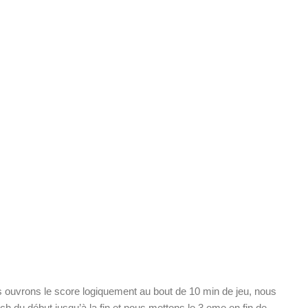
ous ouvrons le score logiquement au bout de 10 min de jeu, nous
ch du début jusqu’à la fin et nous mettons le 3 eme en fin de