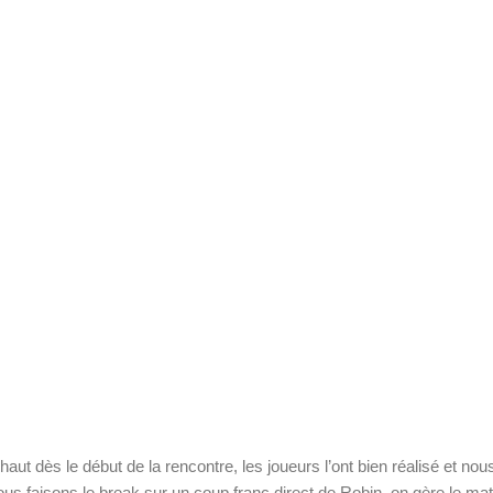
aut dès le début de la rencontre, les joueurs l’ont bien réalisé et n
nous faisons le break sur un coup franc direct de Robin, on gère le mat