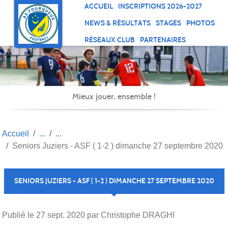
Panneau de gestion des cookies
ACCUEIL
INSCRIPTIONS 2026-2027
NEWS & RÉSULTATS
STAGES
PHOTOS
RÉSEAUX CLUB
PARTENAIRES
Mieux jouer, ensemble !
Accueil
Seniors Juziers - ASF ( 1-2 ) dimanche 27 septembre 2020
SENIORS JUZIERS - ASF ( 1-2 ) DIMANCHE 27 SEPTEMBRE 2020
Publié le
27 sept. 2020
par Christophe DRAGHI