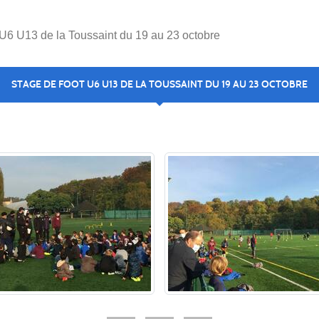
 U6 U13 de la Toussaint du 19 au 23 octobre
STAGE DE FOOT U6 U13 DE LA TOUSSAINT DU 19 AU 23 OCTOBRE