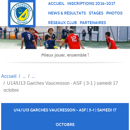
Panneau de gestion des cookies
ACCUEIL
INSCRIPTIONS 2026-2027
NEWS & RÉSULTATS
STAGES
PHOTOS
RÉSEAUX CLUB
PARTENAIRES
Mieux jouer, ensemble !
Accueil
U14/U13 Garches Vaucresson - ASF ( 3-1 ) samedi 17
octobre
U14/U13 GARCHES VAUCRESSON - ASF ( 3-1 ) SAMEDI 17
OCTOBRE
Publié le
18 oct. 2020
par Christophe DRAGHI